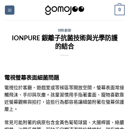
Skip
0
to
content
材料創新
IONPURE 銀離子抗菌技術與光學防護
的結合
電視螢幕表面細菌問題
電視位於客廳、遊戲室或等候區等開放空間，螢幕表面常接
觸飛沫、手印與灰塵。孩童習慣用手指著畫面、寵物喜歡靠
近螢幕觀察與拍打，這些行為都容易讓細菌附著在螢幕保護
層上。
常見可能附著的病原包含金黃色葡萄球菌、大腸桿菌、綠膿