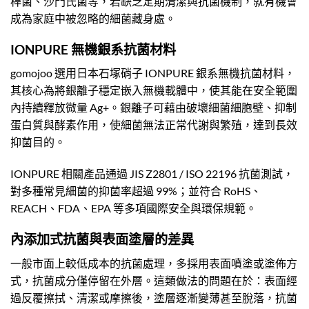
桿菌、沙門氏菌等，若缺乏定期清潔與抗菌機制，就有機會
成為家庭中被忽略的細菌藏身處。
IONPURE 無機銀系抗菌材料
gomojoo 選用日本石塚硝子 IONPURE 銀系無機抗菌材料，
其核心為將銀離子穩定嵌入無機載體中，使其能在安全範圍
內持續釋放微量 Ag+。銀離子可藉由破壞細菌細胞壁、抑制
蛋白質與酵素作用，使細菌無法正常代謝與繁殖，達到長效
抑菌目的。
IONPURE 相關產品通過 JIS Z2801 / ISO 22196 抗菌測試，
對多種常見細菌的抑菌率超過 99%；並符合 RoHS、
REACH、FDA、EPA 等多項國際安全與環保規範。
內添加式抗菌與表面塗層的差異
一般市面上較低成本的抗菌處理，多採用表面噴塗或塗佈方
式，抗菌成分僅停留在外層。這類做法的問題在於：表面經
過反覆擦拭、清潔或摩擦後，塗層逐漸變薄甚至脫落，抗菌