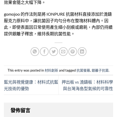
效果會隨之大幅下降。
gomojoo 的作法則是將 IONPURE 抗菌材料直接添加於澆鑄
壓克力原料中，讓抗菌因子均勻分布在整塊材料體內。因
此，即使表面因日常使用產生細小刮痕或磨耗，內部仍持續
提供銀離子釋放，維持長期抗菌性能。
This entry was posted in
材料創新
and tagged
抗菌螢幕
,
銀離子抗菌
.
藍光與視覺健康：材料式抗藍
押出板 vs 澆鑄板：材料科學
光技術的優勢
與台灣海島型氣候的可靠性
發佈留言