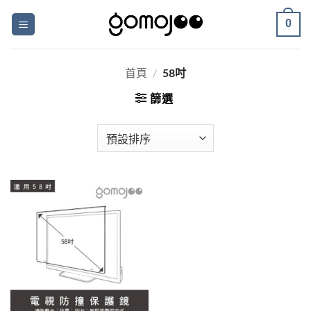
Skip
0
to
content
首頁
/
58吋
篩選